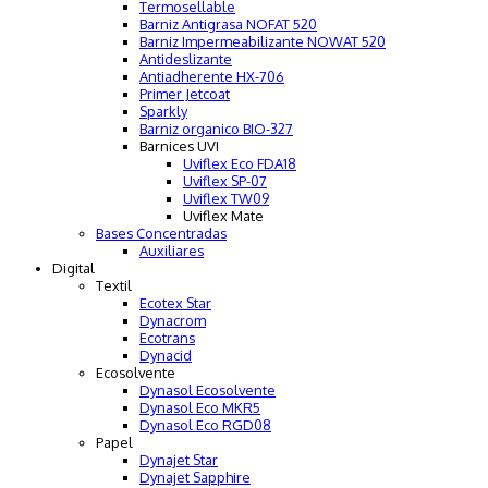
Termosellable
Barniz Antigrasa NOFAT 520
Barniz Impermeabilizante NOWAT 520
Antideslizante
Antiadherente HX-706
Primer Jetcoat
Sparkly
Barniz organico BIO-327
Barnices UVI
Uviflex Eco FDA18
Uviflex SP-07
Uviflex TW09
Uviflex Mate
Bases Concentradas
Auxiliares
Digital
Textil
Ecotex Star
Dynacrom
Ecotrans
Dynacid
Ecosolvente
Dynasol Ecosolvente
Dynasol Eco MKR5
Dynasol Eco RGD08
Papel
Dynajet Star
Dynajet Sapphire