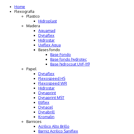
Home
Flexografia
Plastico
Hidroplast
Madera
Aquamad
Dynaflex
Hidrostar
Uviflex Aqua
Bases fondo
Base Fondo
Base fondo hydrotec
Base hidrocoat UVF-119
Papel
Dynaflex
Flexospeed HS
Flexospeed WR
Hidrostar
Dynaprint
Dynaprint MST
Etiflex
Dynacel
Dynabrill
Kromalin
Barnices
Acrilico Alto Brillo
Barniz Acrilico Saniflex